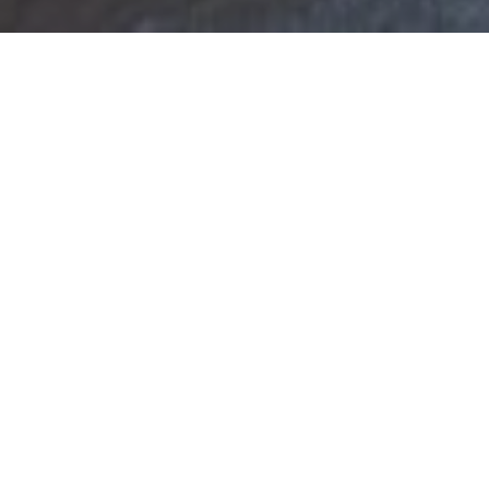
Am besten gleich morgen.
Sie haben ein Grundstück oder eine Bestandsimmobilie mit
Potenzial? Sie haben eine extrem spannende Idee für ein
Projekt in guter Lage?
Sie möchten einfach nur einen inspirierenden Austausch mit
Experten für Immobilien im Norden? Dann sollten wir uns
schon bald unterhalten – entweder telefonisch oder in
unserem Büro in der Hamburger Innenstadt.
Wir freuen uns auf Sie!